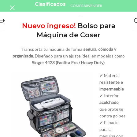
Clasificados
COMPRAR
VENDER
MENU
Nuevo ingreso!
Bolso para
Máquina de Coser
Transporta tu máquina de forma
segura, cómoda y
organizada
. Diseñado para un ajuste ideal en modelos como
Singer 4423 (Facilita Pro / Heavy Duty)
.
✔ Material
resistente e
impermeable
✔ Interior
acolchado
que protege
contra golpes
✔ Espacio
para la
máquina con