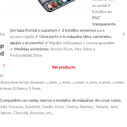
su pedal ✔
Bolsillos en
Click to enlarge
PVC
transparente
(en tapa frontal y superior)
✔
2 bolsillos externos
para
Inicio
/
Prensatelas
/
Prensatelas Industriales
acceso rápido ✔
Lleva junto a tu máquina hilos, carreteles,
agujas y accesorios
✔ Manijas reforzadas + correa ajustable
Prensatela para Dobladillos de Máquina
✔
Medidas exteriores
: Ancho 45cm, Alto 30cm y
de Coser Industrial Rulo
Profundidad 20cm
$
950,00
Ver producto
Prensatela para Dobladillos de Máquina de Coser Industrial Rulo
disponible en las medidas 1.6mm, 2.4mm, 3.2mm, 4.0mm, 4.8mm, 5.6mm,
6.4mm, 8.0mm y 9.5mm.
Compatible con varias marcas y modelos de máquinas de coser como:
Juki, Sunsure, Sunzitek, Gaolin, Doso, Gemsy, Sewtec, Yamata, Jack,
Jaktec, Churchil, Anysew, etc..