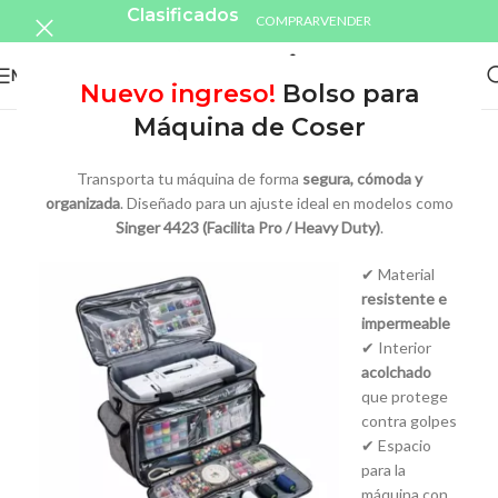
Clasificados
COMPRAR
VENDER
MENU
Nuevo ingreso!
Bolso para
Máquina de Coser
Transporta tu máquina de forma
segura, cómoda y
organizada
. Diseñado para un ajuste ideal en modelos como
Singer 4423 (Facilita Pro / Heavy Duty)
.
✔ Material
resistente e
impermeable
✔ Interior
acolchado
que protege
contra golpes
✔ Espacio
para la
máquina con