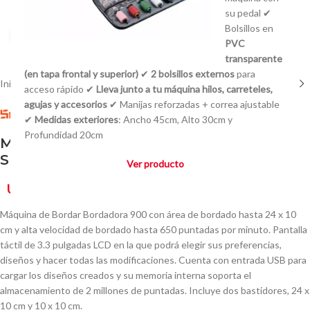
su pedal ✔
Bolsillos en
Click to enlarge
PVC
transparente
(en tapa frontal y superior)
✔
2 bolsillos externos
para
Inicio
/
Bordadoras Familiares Industriales
acceso rápido ✔
Lleva junto a tu máquina hilos, carreteles,
agujas y accesorios
✔ Manijas reforzadas + correa ajustable
✔
Medidas exteriores
: Ancho 45cm, Alto 30cm y
Profundidad 20cm
Máquina de Bordar Bordadora 900
Sunsure
Ver producto
U$S
1.150,00
Máquina de Bordar Bordadora 900 con área de bordado hasta 24 x 10
cm y alta velocidad de bordado hasta 650 puntadas por minuto. Pantalla
táctil de 3.3 pulgadas LCD en la que podrá elegir sus preferencias,
diseños y hacer todas las modificaciones. Cuenta con entrada USB para
cargar los diseños creados y su memoria interna soporta el
almacenamiento de 2 millones de puntadas. Incluye dos bastidores, 24 x
10 cm y 10 x 10 cm.