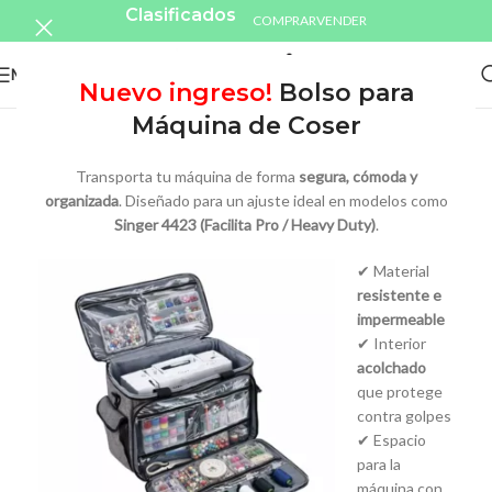
Clasificados
COMPRAR
VENDER
MENU
Nuevo ingreso!
Bolso para
Máquina de Coser
Transporta tu máquina de forma
segura, cómoda y
organizada
. Diseñado para un ajuste ideal en modelos como
Singer 4423 (Facilita Pro / Heavy Duty)
.
✔ Material
resistente e
impermeable
✔ Interior
acolchado
que protege
contra golpes
✔ Espacio
para la
máquina con