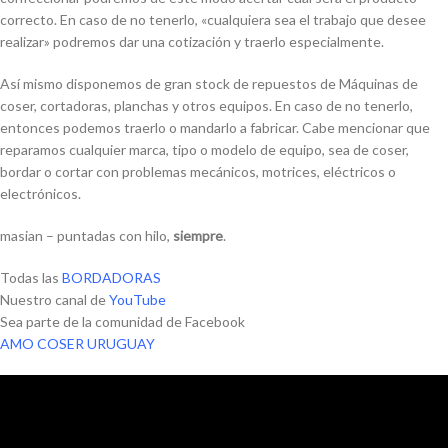
correcto. En caso de no tenerlo, «cualquiera sea el trabajo que desee
realizar» podremos dar una cotización y traerlo especialmente.
Así mismo disponemos de gran stock de repuestos de Máquinas de
coser, cortadoras, planchas y otros equipos. En caso de no tenerlo,
entonces podemos traerlo o mandarlo a fabricar. Cabe mencionar que
reparamos cualquier marca, tipo o modelo de equipo, sea de coser,
bordar o cortar con problemas mecánicos, motrices, eléctricos o
electrónicos.
masian – puntadas con hilo,
siempre
.
Todas las
BORDADORAS
Nuestro canal de
YouTube
Sea parte de la comunidad de Facebook
AMO COSER URUGUAY