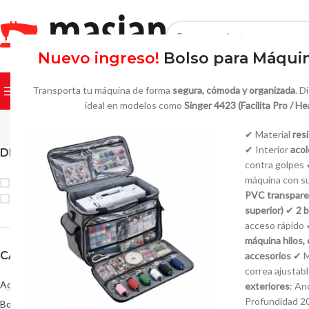
Nuevo ingreso!
Bolso para Máquin
SELECCIONAR CATEGORÍA
Transporta tu máquina de forma
segura, cómoda y organizada
. D
NUESTROS PODUCTOS
INICIO
TIENDA
REPARACIONES
ideal en modelos como
Singer 4423 (Facilita Pro / H
Pre
✔ Material
res
✔ Interior
aco
DISPONIBILIDAD
Inicio
/
Prensatelas
/
Pr
contra golpes 
máquina con su
On sale
PVC transparen
In stock
superior)
✔
2 b
acceso rápido
máquina hilos, 
CATEGORÍAS
accesorios
✔ M
correa ajustab
Accesorios
exteriores
: An
36
Profundidad 2
Bolseras Industriales
6