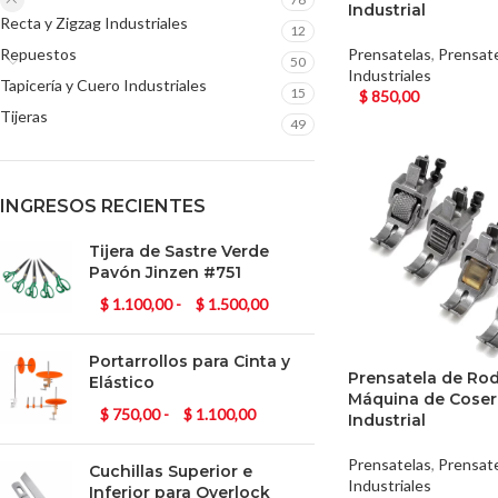
Industrial
Recta y Zigzag Industriales
12
Repuestos
Prensatelas
,
Prensat
50
Industriales
Tapicería y Cuero Industriales
15
$
850,00
Tijeras
49
INGRESOS RECIENTES
Tijera de Sastre Verde
Pavón Jinzen #751
$
1.100,00
-
$
1.500,00
Portarrollos para Cinta y
Prensatela de Rod
Elástico
Máquina de Coser
$
750,00
-
$
1.100,00
Industrial
Prensatelas
,
Prensat
Cuchillas Superior e
Industriales
Inferior para Overlock