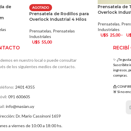
da de
Prensatela de 
AGOTADO
Overlock Indust
Prensatela de Rodillos para
mm
Overlock Industrial 4 Hilos
Prensatelas
,
Pren
elas
Industriales
Prensatelas
,
Prensatelas
U$S
25,00
-
U
Industriales
U$S
55,00
NTACTO
RECIBÍ
✨ ¿Te gusta
demos en nuestro local o puede consultar
Suscribite 
avés de los siguientes medios de contacto.
ingresos, p
compras.
📩 CONFIR
eléfono:
2401 4355
🚨 Si no enc
óvil:
091 600605
ail:
info@masian.uy
irección: Dr. Mario Cassinoni 1659
unes a viernes de 10:00 a 18:00 hs.