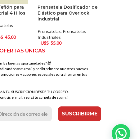
Teflón para
Prensatela Dosificador de
rial 4 Hilos
Elástico para Overlock
Industrial
satelas
Prensatelas
,
Prensatelas
$S
45,00
Industriales
U$S
55,00
 OFERTAS ÚNICAS
n las buenas oportunidades? 🎁
indicándonos tu mail y recibí primero nuestros nuevos
romociones y cupones especiales para ahorrar en tus
MÁ TU SUSCRIPCIÓN DESDE TU CORREO.
ontrás el mail, revisá tu carpeta de spam :)