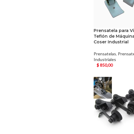
Prensatela para V
Teflón de Máquin
Coser Industrial
Prensatelas
,
Prensat
Industriales
$
850,00