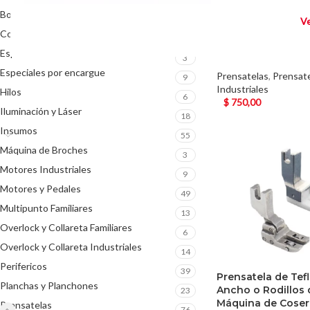
Bordadoras Familiares Industriales
11
Ve
Prensatela para P
Cortadoras de tela
de Máquina de Co
33
Industrial
Especiales Industriales
3
Especiales por encargue
Prensatelas
,
Prensat
9
Industriales
Hilos
6
$
750,00
Iluminación y Láser
18
Insumos
55
Máquina de Broches
3
Motores Industriales
9
Motores y Pedales
49
Multipunto Familiares
13
Overlock y Collareta Familiares
6
Overlock y Collareta Industriales
14
Perifericos
39
Prensatela de Tef
Planchas y Planchones
Ancho o Rodillos 
23
Máquina de Coser
Prensatelas
76