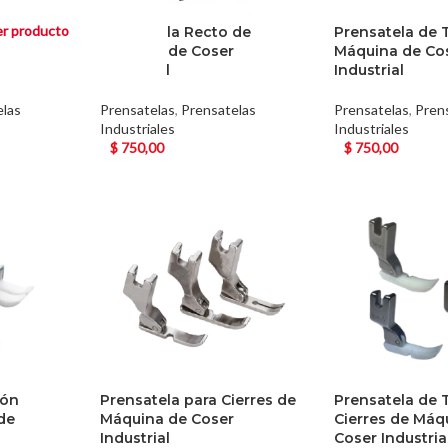
r producto
edrería
Prensatela Recto de
Prensatela de 
ser
Máquina de Coser
Máquina de Co
Industrial
Industrial
elas
Prensatelas
,
Prensatelas
Prensatelas
,
Pren
Industriales
Industriales
$
750,00
$
750,00
lón
Prensatela para Cierres de
Prensatela de 
de
Máquina de Coser
Cierres de Máq
Industrial
Coser Industria