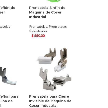
Teflón de
Prensatela Sinfín de
ser
Máquina de Coser
Industrial
satelas
Prensatelas
,
Prensatelas
Industriales
$
550,00
Teflón para
Prensatela para Cierre
uina de
Invisible de Máquina de
l
Coser Industrial