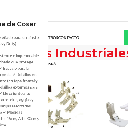
a de Coser
iseñado para un ajuste
MANUALES
CONSEJOS
NOSOTROS
CONTACTO
eavy Duty)
.
nsatelas Industriale
istente e impermeable
lchado
que protege
ensatelas Industriales
/
Página 3
✔ Espacio para la
 pedal ✔ Bolsillos en
te (en tapa frontal y
olsillos externos
para
 ✔
Lleva junto a tu
carreteles, agujas y
anijas reforzadas +
le ✔
Medidas
cho 45cm, Alto 30cm y
0cm