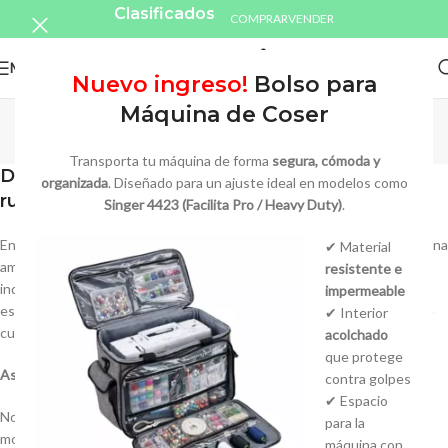
Clasificados
COMPRAR
VENDER
MENU
Nuevo ingreso!
Bolso para
Nosotros
Máquina de Coser
Home
/
Nosotros
Transporta tu máquina de forma
segura, cómoda y
Desde 1987, casi 40 años de trayectoria en el
organizada
. Diseñado para un ajuste ideal en modelos como
rubro textil
Singer 4423 (Facilita Pro / Heavy Duty)
.
En
masian
, nos dedicamos exclusivamente al rubro textil, ofreciendo una
✔ Material
amplia gama de productos como máquinas de coser familiares e
resistente e
industriales, bordadoras, cortadoras de tela, planchas y más. Nuestra
impermeable
especialización incluye la venta, reparación, repuestos y accesorios de
✔ Interior
cualquier marca y modelo.
acolchado
que protege
Asesoramiento honesto y preciso
contra golpes
✔ Espacio
Nos distinguimos por brindar un asesoramiento honesto y preciso al
para la
momento de recomendar una máquina de coser u otro equipo.
máquina con