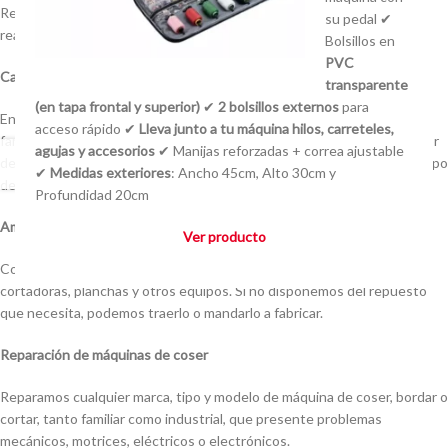
Realizaremos varias consultas para evaluar cuál es la máquina que
su pedal ✔
realmente necesita.
No le venderemos algo que no le dará resultados.
Bolsillos en
PVC
Catálogo marcas reconocidas
transparente
(en tapa frontal y superior)
✔
2 bolsillos externos
para
En nuestro catálogo encontrará varias marcas de máquinas de coser
acceso rápido ✔
Lleva junto a tu máquina hilos, carreteles,
familiares e industriales de renombre, todas con un año de garantía por
agujas y accesorios
✔ Manijas reforzadas + correa ajustable
defectos de fabricación. Estamos capacitados para cotizar cualquier tipo
✔
Medidas exteriores
: Ancho 45cm, Alto 30cm y
de máquina que requiera, sin importar el trabajo que desee realizar.
Profundidad 20cm
Amplio stock de repuestos
Ver producto
Contamos con un amplio stock de repuestos para máquinas de coser,
cortadoras, planchas y otros equipos. Si no disponemos del repuesto
que necesita, podemos traerlo o mandarlo a fabricar.
Reparación de máquinas de coser
Reparamos cualquier marca, tipo y modelo de máquina de coser, bordar o
cortar, tanto familiar como industrial, que presente problemas
mecánicos, motrices, eléctricos o electrónicos.