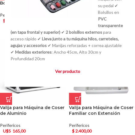
Bolso para Máquina de Coser
AGOTADO
su pedal ✔
Mesa de Máquina de Coser
Bolsillos en
Perifericos
Completa con Tabla Lisa
PVC
$
1.800,00
transparente
Perifericos
(en tapa frontal y superior)
✔
2 bolsillos externos
para
U$S
120,00
acceso rápido ✔
Lleva junto a tu máquina hilos, carreteles,
agujas y accesorios
✔ Manijas reforzadas + correa ajustable
✔
Medidas exteriores
: Ancho 45cm, Alto 30cm y
Profundidad 20cm
Ver producto
Valija para Máquina de Coser
Valija para Máquina de Coser
de Aluminio
Familiar con Extensión
Perifericos
Perifericos
U$S
165,00
$
2.400,00