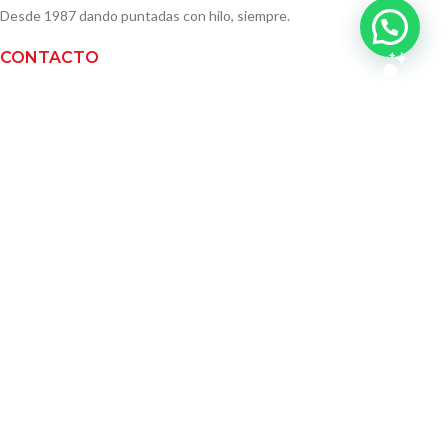
Desde 1987 dando puntadas con hilo, siempre.
CONTACTO
Atendemos en nuestro local o puede consultar
a través de los siguientes medios de contacto.
Teléfono:
2401 4355
Móvil:
091 600605
Mail:
info@masian.uy
Dirección: Dr. Mario Cassinoni 1659
Lunes a viernes de 10:00 a 18:00 hs.
RECIBÍ OFERTAS ÚNICAS
✨ ¿Te gustan las buenas oportunidades? 🎁
Suscribite indicándonos tu mail y recibí primero nuestros nuevos