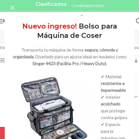
Clasificados
COMPRAR
VENDER
MENU
Nuevo ingreso!
Bolso para
Perifericos
Máquina de Coser
Inicio
/
Perifericos
/
Página 4
Mostrando 37–39 de 39 resultados
Transporta tu máquina de forma
segura, cómoda y
organizada
. Diseñado para un ajuste ideal en modelos como
Show sidebar
Singer 4423 (Facilita Pro / Heavy Duty)
.
✔ Material
resistente e
impermeable
✔ Interior
acolchado
que protege
contra golpes
✔ Espacio
para la
máquina con