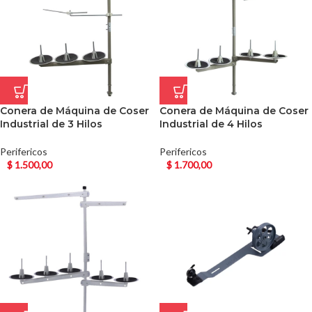
Conera de Máquina de Coser
Conera de Máquina de Coser
Industrial de 3 Hilos
Industrial de 4 Hilos
Perifericos
Perifericos
$
1.500,00
$
1.700,00