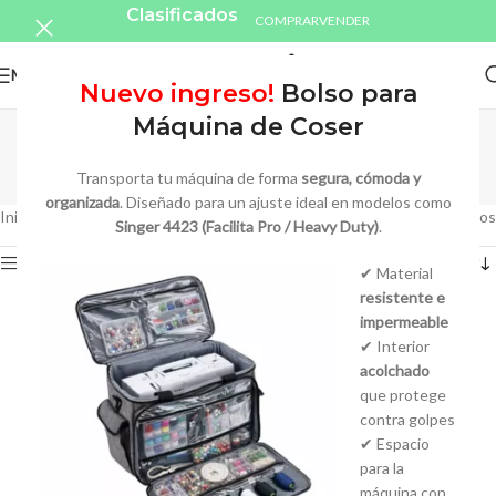
Clasificados
COMPRAR
VENDER
MENU
Nuevo ingreso!
Bolso para
Especiales por
Máquina de Coser
encargue
Transporta tu máquina de forma
segura, cómoda y
organizada
. Diseñado para un ajuste ideal en modelos como
Inicio
/
Especiales por encargue
Mostrando los 9 resultados
Singer 4423 (Facilita Pro / Heavy Duty)
.
Show sidebar
✔ Material
resistente e
impermeable
✔ Interior
acolchado
que protege
contra golpes
✔ Espacio
para la
máquina con