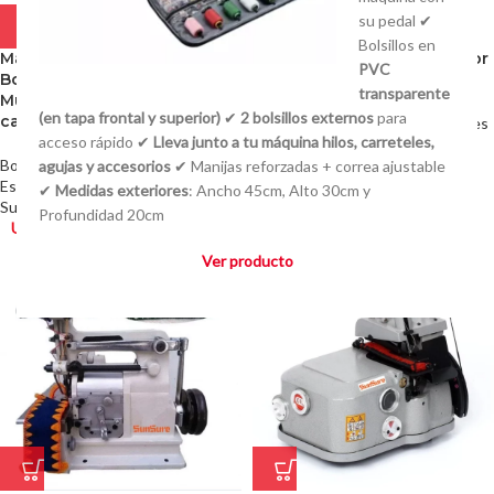
su pedal ✔
Bolsillos en
Máquina de Bordar
Plancha para Gorros a Vapor
PVC
Bordadora Industrial
con Clip Sunsure
transparente
Multicabezal de 1, 2, 3 o más
(en tapa frontal y superior)
✔
2 bolsillos externos
para
cabezas
Planchas y Planchones
,
Especiales
acceso rápido ✔
Lleva junto a tu máquina hilos, carreteles,
por encargue
Bordadoras Familiares Industriales
,
Sunsure
agujas y accesorios
✔ Manijas reforzadas + correa ajustable
Especiales por encargue
U$S
0,00
✔
Medidas exteriores
: Ancho 45cm, Alto 30cm y
Sunsure
Profundidad 20cm
U$S
0,00
Ver producto