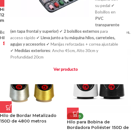
su pedal ✔
Hilo de Bordar Poliéster
Hilo de Bordar
Bolsillos en
120D/2 Polyester de 4000
Fosforescente 150D/2 de
PVC
metros
3000 yardas
transparente
(en tapa frontal y superior)
✔
2 bolsillos externos
para
Bordadoras Familiares Industriales
,
Bordadoras Familiares Industriales
,
Hilos
acceso rápido ✔
Lleva junto a tu máquina hilos, carreteles,
Hilos
$
180,00
$
850,00
agujas y accesorios
✔ Manijas reforzadas + correa ajustable
✔
Medidas exteriores
: Ancho 45cm, Alto 30cm y
Profundidad 20cm
Ver producto
Hilo de Bordar Metalizado
NUEVO
150D de 4800 metros
Hilo para Bobina de
Bordadora Poliéster 150D de