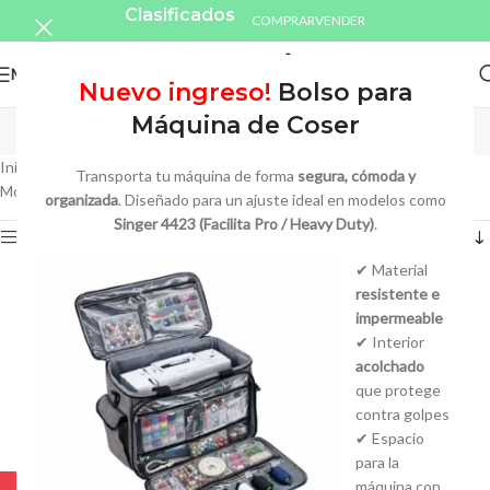
Clasificados
COMPRAR
VENDER
MENU
Nuevo ingreso!
Bolso para
Bordadoras
Máquina de Coser
Inicio
/
Productos etiquetados “Bordadoras”
Transporta tu máquina de forma
segura, cómoda y
Mostrando los 11 resultados
organizada
. Diseñado para un ajuste ideal en modelos como
Singer 4423 (Facilita Pro / Heavy Duty)
.
Show sidebar
✔ Material
resistente e
impermeable
✔ Interior
acolchado
que protege
contra golpes
✔ Espacio
para la
máquina con