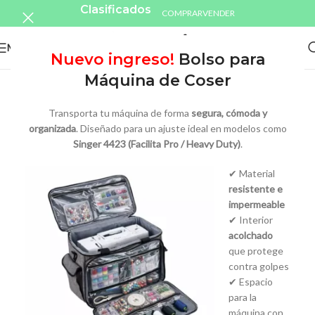
Clasificados
COMPRAR
VENDER
MENU
Nuevo ingreso!
Bolso para
Máquina de Coser
Transporta tu máquina de forma
segura, cómoda y
organizada
. Diseñado para un ajuste ideal en modelos como
Singer 4423 (Facilita Pro / Heavy Duty)
.
✔ Material
resistente e
impermeable
✔ Interior
acolchado
que protege
contra golpes
✔ Espacio
para la
máquina con