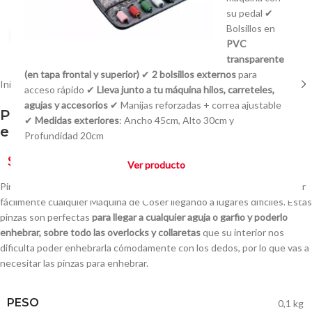
su pedal ✔
Bolsillos en
Click to enlarge
PVC
transparente
(en tapa frontal y superior)
✔
2 bolsillos externos
para
Inicio
/
Insumos
/
Varios
acceso rápido ✔
Lleva junto a tu máquina hilos, carreteles,
agujas y accesorios
✔ Manijas reforzadas + correa ajustable
Pinza de Overlock y Collareta para
✔
Medidas exteriores
: Ancho 45cm, Alto 30cm y
enhebrado Reforzada
Profundidad 20cm
$
350,00
Ver producto
Pinza de Overlock y Collareta para enhebrado Reforzada para enhebrar
fácilmente cualquier Máquina de Coser llegando a lugares difíciles. Estas
pinzas son perfectas
para llegar a cualquier aguja o garfio y poderlo
enhebrar, sobre todo las overlocks y collaretas
que su interior nos
dificulta poder enhebrarla cómodamente con los dedos, por lo que vas a
necesitar las pinzas para enhebrar.
PESO
0,1 kg