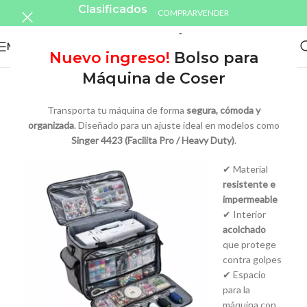
Clasificados
COMPRAR
VENDER
MENU
Nuevo ingreso!
Bolso para
Máquina de Coser
Transporta tu máquina de forma
segura, cómoda y
organizada
. Diseñado para un ajuste ideal en modelos como
Singer 4423 (Facilita Pro / Heavy Duty)
.
✔ Material
resistente e
impermeable
✔ Interior
acolchado
que protege
contra golpes
✔ Espacio
para la
máquina con