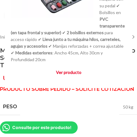
su pedal ✔
Bolsillos en
Click to enlarge
PVC
transparente
(en tapa frontal y superior)
✔
2 bolsillos externos
para
Inicio
/
Bolseras Industriales
acceso rápido ✔
Lleva junto a tu máquina hilos, carreteles,
agujas y accesorios
✔ Manijas reforzadas + correa ajustable
Máquina para cerrar Bolsas Automática o
✔
Medidas exteriores
: Ancho 45cm, Alto 30cm y
Semiautomática con Cinta
Profundidad 20cm
Transportadora de 2.5 mts
Ver producto
U$S
0,00
PRODUCTO SOBRE PEDIDO – SOLICITE COTIZACIÓN
PESO
50 kg
Consulte por este producto!